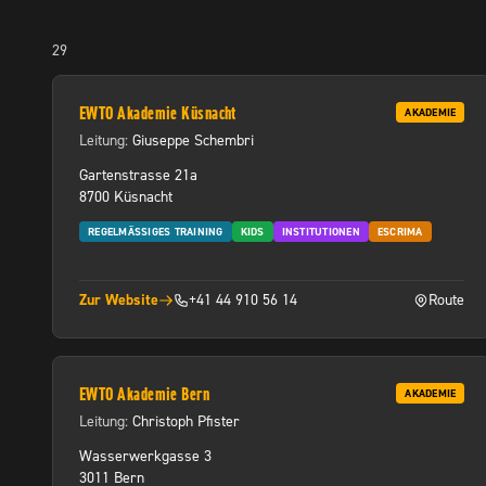
29
EWTO Akademie Küsnacht
AKADEMIE
Leitung:
Giuseppe Schembri
Gartenstrasse 21a
8700 Küsnacht
REGELMÄSSIGES TRAINING
KIDS
INSTITUTIONEN
ESCRIMA
Zur Website
+41 44 910 56 14
Route
(öffnet in neuem Tab)
(öffnet in 
EWTO Akademie Bern
AKADEMIE
Leitung:
Christoph Pfister
Wasserwerkgasse 3
3011 Bern