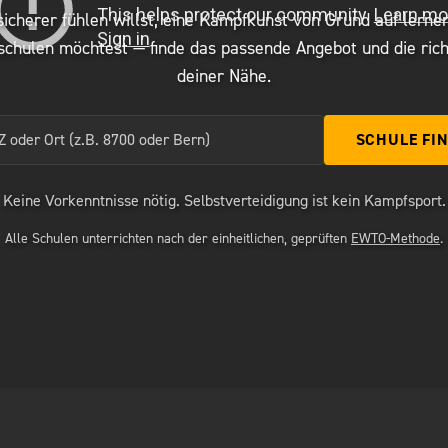
sicherer fühlen willst, eine Kampfkunst von Grund auf lerne
schulen möchtest — finde das passende Angebot und die rich
deiner Nähe.
Ort eingeben
SCHULE FI
Keine Vorkenntnisse nötig. Selbstverteidigung ist kein Kampfsport.
(
Alle Schulen unterrichten nach der einheitlichen, geprüften
EWTO-Methode
.