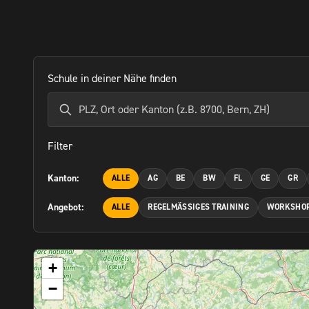
Schule in deiner Nähe finden
Filter
Kanton:
ALLE
AG
BE
BW
FL
GE
GR
Angebot:
ALLE
REGELMÄSSIGES TRAINING
WORKSHO
+
−