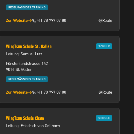
REGELMÄSSIGES TRAINING
Zur Website
+41 78 797 07 80
Route
 Tab)
(öffnet in neuem Tab)
(öffnet in neuem Tab
WingTsun Schule St. Gallen
SCHULE
Leitung:
Samuel Lutz
Fürstenlandstrasse 142
9014 St. Gallen
REGELMÄSSIGES TRAINING
Zur Website
+41 78 797 07 80
Route
 Tab)
(öffnet in neuem Tab)
(öffnet in neuem Tab
WingTsun Schule Cham
SCHULE
Leitung:
Friedrich von Gellhorn