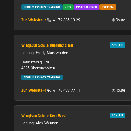
REGELMÄSSIGES TRAINING
KIDS
INSTITUTIONEN
ESCRIMA
Zur Website
+41 79 335 13 29
Route
(öffnet in neuem Tab)
(öffnet in 
WingTsun Schule Oberbuchsiten
SCHULE
Leitung:
Fredy Markwalder
Hofstattweg 12a
4625 Oberbuchsiten
REGELMÄSSIGES TRAINING
Zur Website
+41 76 499 99 11
Route
(öffnet in neuem Tab)
(öffnet in 
WingTsun Schule Bern West
SCHULE
Leitung:
Alex Wenner