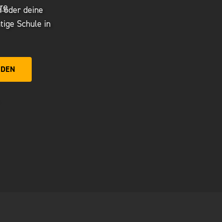
n oder deine
tige Schule in
NDEN
öffnet in neuem Tab)