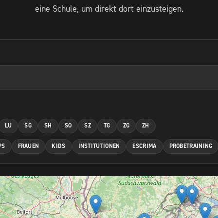
eine Schule, um direkt dort einzusteigen.
LU
SG
SH
SO
SZ
TG
ZG
ZH
PS
FRAUEN
KIDS
INSTITUTIONEN
ESCRIMA
PROBETRAINING