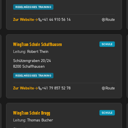
REGELMÄSSIGES TRAINING
Zur Website
+41 44 910 56 14
Route
neuem Tab)
(öffnet in neuem Tab)
(öffnet in neuem
WingTsun Schule Schaffhausen
SCHULE
Leitung:
Robert Thein
Schützengraben 20/24
8200 Schaffhausen
REGELMÄSSIGES TRAINING
Zur Website
+41 79 857 52 78
Route
neuem Tab)
(öffnet in neuem Tab)
(öffnet in neuem
WingTsun Schule Brugg
SCHULE
Leitung:
Thomas Bucher