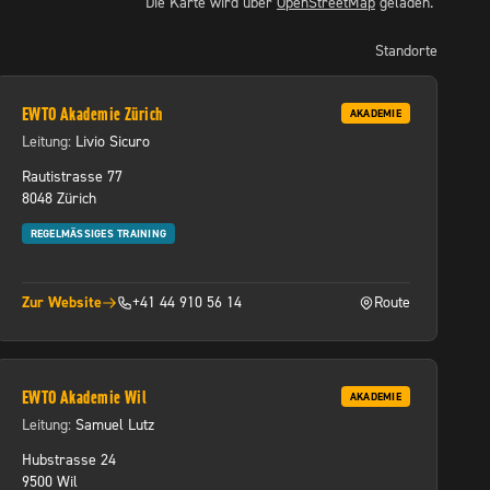
Die Karte wird über
OpenStreetMap
geladen.
Standorte
EWTO Akademie Zürich
AKADEMIE
Leitung:
Livio Sicuro
Rautistrasse 77
8048 Zürich
REGELMÄSSIGES TRAINING
Zur Website
+41 44 910 56 14
Route
 Tab)
(öffnet in neuem Tab)
(öffnet in neuem Tab
EWTO Akademie Wil
AKADEMIE
Leitung:
Samuel Lutz
Hubstrasse 24
9500 Wil