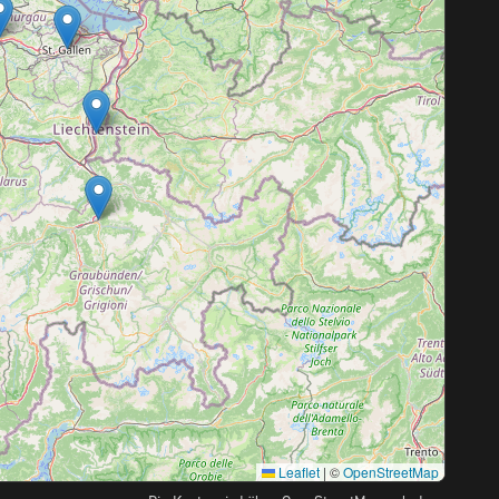
Leaflet
|
©
OpenStreetMap