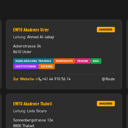
EWTO Akademie Uster
AKADEMIE
Leitung:
Ahmed Al-Jabaji
Ackerstrasse 34
8610 Uster
REGELMÄSSIGES TRAINING
WORKSHOPS
FRAUEN
KIDS
INSTITUTIONEN
ESCRIMA
Zur Website
+41 44 910 56 14
Route
neuem Tab)
(öffnet in neuem Tab)
(öffnet in neuem
EWTO Akademie Thalwil
AKADEMIE
Leitung:
Livio Sicuro
Sonnenbergstrasse 12e
8800 Thalwil